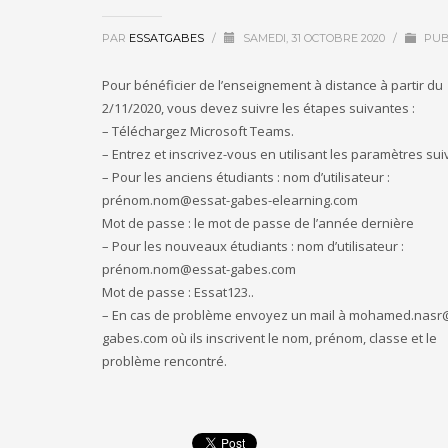
PAR
ESSATGABES
/
SAMEDI, 31 OCTOBRE 2020
/
PUB
Pour bénéficier de l’enseignement à distance à partir du
2/11/2020, vous devez suivre les étapes suivantes :
– Téléchargez Microsoft Teams.
– Entrez et inscrivez-vous en utilisant les paramètres sui
– Pour les anciens étudiants : nom d’utilisateur :
prénom.nom@essat-gabes-elearning.com
Mot de passe : le mot de passe de l’année dernière
– Pour les nouveaux étudiants : nom d’utilisateur :
prénom.nom@essat-gabes.com
Mot de passe : Essat123..
– En cas de problème envoyez un mail à mohamed.nasr
gabes.com où ils inscrivent le nom, prénom, classe et le
problème rencontré.