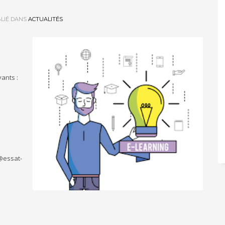
LIÉ DANS
ACTUALITÉS
vants :
@essat-